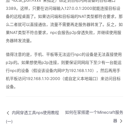
加"-local_port=xxx"来指定）绑定到目标内网设备的目标端口
3389。这样，只要在访问端输入127.0.0.1:2000就能连接目标设
备的远程桌面了。如果访问端和目标端的NAT类型都符合要求，那
么二者就可以直接通信，流量不需要再走服务器转发了。反之，如
果NAT类型不符合要求，npc会报告p2p穿透失败，并继续使用服
务器转发流量。
值得注意的是，手机、平板等无法运行npc的设备是无法直接使用
p2p的。如果想使用p2p连接，则要保证同网段下至少有一台能运
行npc的设备（假设该设备内网IP为192.168.1.10），然后再用手
机平板访问192.168.1.10:2000（或自定义本地端口）来访问目标
设备。
如何在家搭建一个Minecraft服务
内网穿透工具nps使用教程
器
(一)