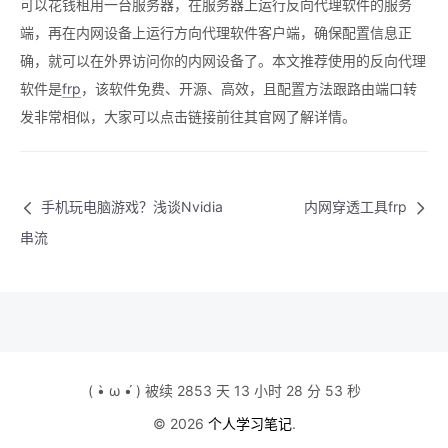
可以花钱租用一台服务器，在服务器上运行反向代理软件的服务
端，再在内网设备上运行方向代理软件客户端，确保配置信息正
确，就可以在外界访问你的内网设备了。本文推荐使用的反向代理
软件是
frp
，该软件免费、开源、高效，且配置方法跟路由端口转
发非常相似，大家可以点击链接前往其官网了解详情。
手机玩电脑游戏？浅谈Nvidia
内网穿透工具frp
串流
( •̀ ω •́ ) 被续 2853 天 13 小时 28 分 54 秒
© 2026
个人学习笔记
.